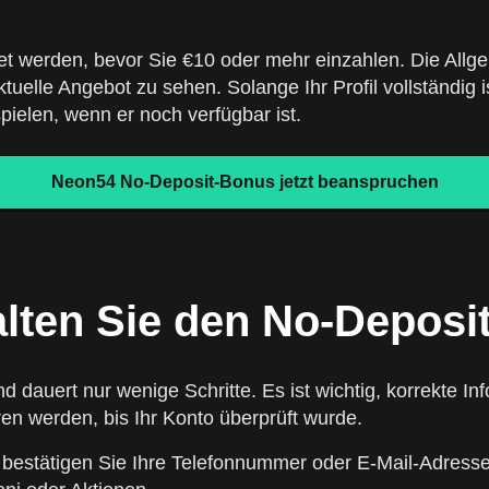
t werden, bevor Sie €10 oder mehr einzahlen. Die All
uelle Angebot zu sehen. Solange Ihr Profil vollständig 
ielen, wenn er noch verfügbar ist.
Neon54 No-Deposit-Bonus jetzt beanspruchen
alten Sie den No-Deposi
d dauert nur wenige Schritte. Es ist wichtig, korrekte 
en werden, bis Ihr Konto überprüft wurde.
 bestätigen Sie Ihre Telefonnummer oder E-Mail-Adresse