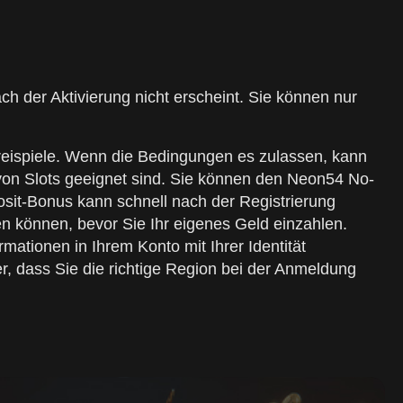
h der Aktivierung nicht erscheint. Sie können nur
reispiele. Wenn die Bedingungen es zulassen, kann
von Slots geeignet sind. Sie können den Neon54 No-
osit-Bonus kann schnell nach der Registrierung
n können, bevor Sie Ihr eigenes Geld einzahlen.
mationen in Ihrem Konto mit Ihrer Identität
, dass Sie die richtige Region bei der Anmeldung