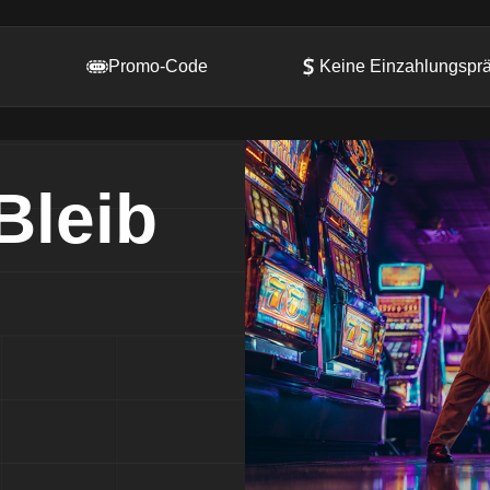
Promo-Code
Keine Einzahlungspr
Bleib