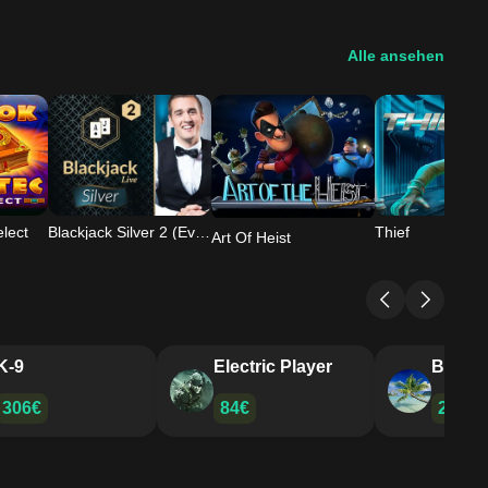
Alle ansehen
lect
Blackjack Silver 2 (Evolution Gaming)
Thief
Art Of Heist
Dredd
K-9
Electri
377€
306€
84€