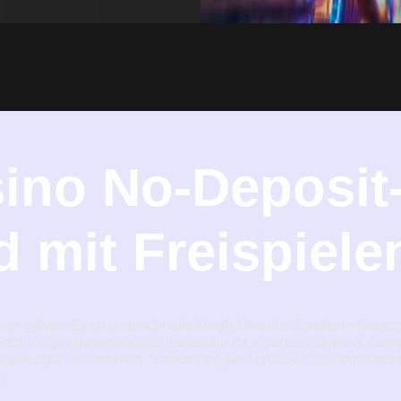
ino No-Deposit
 mit Freispiele
eingeben. Es ist eine schnelle Möglichkeit für Spieler in Deuts
Geld sie gewinnen können, bevor sie ihr eigenes riskieren. G
szahlungen vornehmen. Sie können bei Neon54 Casino mit echt
.