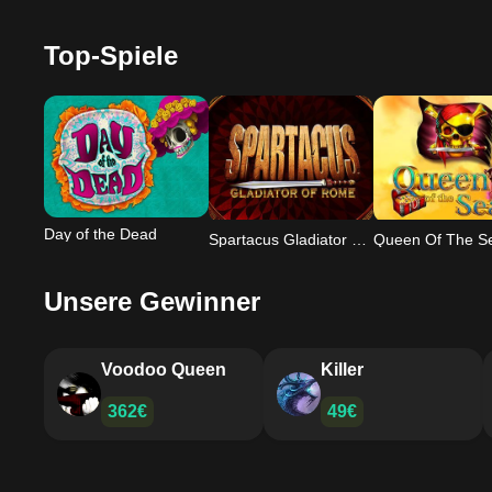
Neon54 Casino No-Deposit-Bonus
Top-Spiele
Day of the Dead
Spartacus Gladiator of Rome
Queen Of The S
Unsere Gewinner
cadre
Voodoo Queen
214€
362€