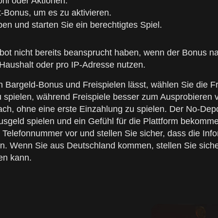
ni oder Aktionen.
-Bonus, um es zu aktivieren.
n und starten Sie ein berechtigtes Spiel.
ot nicht bereits beansprucht haben, wenn der Bonus nac
Haushalt oder pro IP-Adresse nutzen.
Bargeld-Bonus und Freispielen lässt, wählen Sie die F
 spielen, während Freispiele besser zum Ausprobieren 
ach, ohne eine erste Einzahlung zu spielen. Der No-Dep
usgeld spielen und ein Gefühl für die Plattform bekomme
Telefonnummer vor und stellen Sie sicher, dass die Infor
. Wenn Sie aus Deutschland kommen, stellen Sie sicher
en kann.