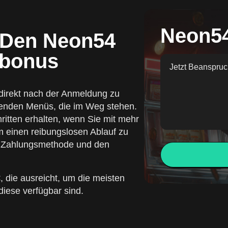
Neon5
t Den Neon54
bonus
Jetzt Beanspruc
irekt nach der Anmeldung zu
rrenden Menüs, die im Weg stehen.
itten erhalten, wenn Sie mit mehr
m einen reibungslosen Ablauf zu
te Zahlungsmethode und den
, die ausreicht, um die meisten
iese verfügbar sind.