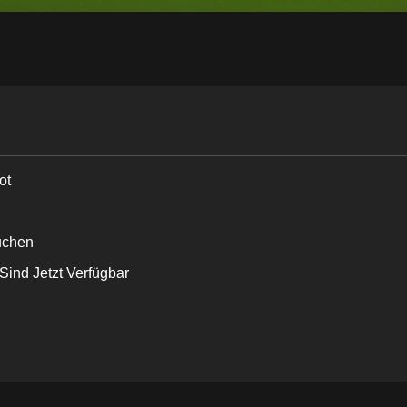
ot
uchen
ind Jetzt Verfügbar
 Casino Sind Karten, E-Wallets Und Kryptowährung