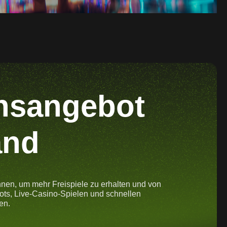
nsangebot
and
nnen, um mehr Freispiele zu erhalten und von
lots, Live-Casino-Spielen und schnellen
en.