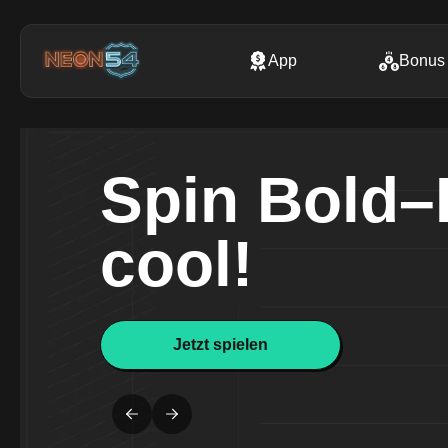
App
Bonus
Spin Bold–
cool!
Jetzt spielen