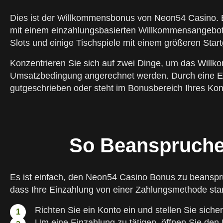
Dies ist der Willkommensbonus von Neon54 Casino. Er 
mit einem einzahlungsbasierten Willkommensangebot 
Slots und einige Tischspiele mit einem größeren Star
Konzentrieren Sie sich auf zwei Dinge, um das Willk
Umsatzbedingung angerechnet werden. Durch eine Ei
gutgeschrieben oder steht im Bonusbereich Ihres Kon
So Beanspruche
Es ist einfach, den Neon54 Casino Bonus zu beanspru
dass Ihre Einzahlung von einer Zahlungsmethode sta
Richten Sie ein Konto ein und stellen Sie sicher
Um eine Einzahlung zu tätigen, öffnen Sie den