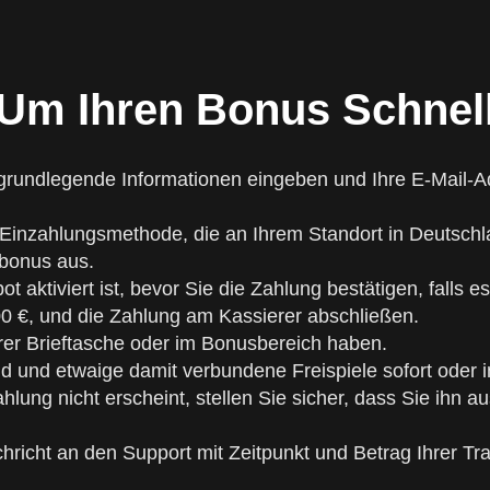
, Um Ihren Bonus Schne
 grundlegende Informationen eingeben und Ihre E-Mail-A
Einzahlungsmethode, die an Ihrem Standort in Deutschla
bonus aus.
 aktiviert ist, bevor Sie die Zahlung bestätigen, falls 
100 €, und die Zahlung am Kassierer abschließen.
hrer Brieftasche oder im Bonusbereich haben.
d und etwaige damit verbundene Freispiele sofort oder 
ung nicht erscheint, stellen Sie sicher, dass Sie ihn au
chricht an den Support mit Zeitpunkt und Betrag Ihrer Tr